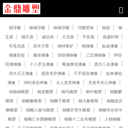
产品中心
铜浮雕
锻铜浮雕
铸铜浮雕
浮雕壁画
铜鼎
铜
宝鼎
铜方鼎
诚信鼎
大克鼎
平安鼎
鼎盛时期
司母戊鼎
四羊方尊
铜钟香炉
铜佛像
贴金佛像
佛像彩绘
藏传佛像
弥勒佛铜像
三宝佛铜像
阿弥
陀佛佛像
十八罗汉佛像
释迦摩尼佛像
西方三圣佛像
四大天王佛像
观音菩萨佛像
千手观音佛像
如来佛祖
佛像
鸿钧老祖神像
太上老君神像
关老爷关公神像
动物铜雕塑
铜龙雕塑
铜马雕塑
铜牛雕塑
铜麒麟
雕塑
铜貔貅雕塑
铜狮子雕塑
铜大象雕塑
铜雕故宫
狮雕塑
铜雕八骏马雕塑
铜雕开荒牛雕塑
铜雕华尔街牛
雕塑
铜雕汇丰爬狮雕塑
铜雕十二生肖雕塑
人物铜雕