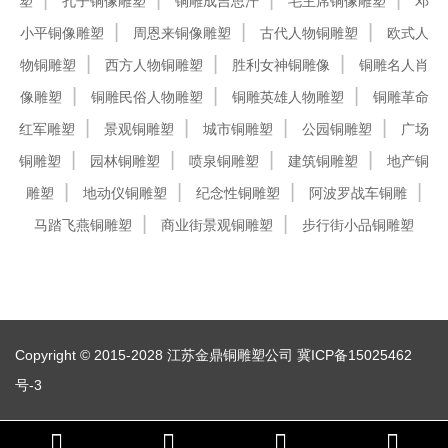
塑
孔子铜像雕塑
铜雕成吉思汗
毛主席铜像雕塑
邓
小平铜像雕塑
周恩来铜像雕塑
古代人物铜雕塑
欧式人
物铜雕塑
西方人物铜雕塑
胜利女神铜雕像
铜雕名人肖
像雕塑
铜雕民俗人物雕塑
铜雕英雄人物雕塑
铜雕革命
红军雕塑
景观铜雕塑
城市铜雕塑
公园铜雕塑
广场
铜雕塑
园林铜雕塑
喷泉铜雕塑
建筑铜雕塑
地产铜
雕塑
地动仪铜雕塑
纪念性铜雕塑
阿波罗战车铜雕
马踏飞燕铜雕塑
商业街景观铜雕塑
步行街小品铜雕塑
Copyright © 2015-2028 江苏金鼎铜雕塑公司
冀ICP备15025462
号-3