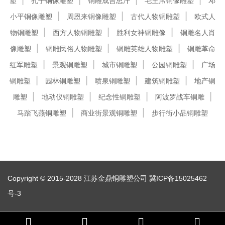
塑
孔子铜像雕塑
铜雕成吉思汗
毛主席铜像雕塑
邓
小平铜像雕塑
周恩来铜像雕塑
古代人物铜雕塑
欧式人
物铜雕塑
西方人物铜雕塑
胜利女神铜雕像
铜雕名人肖
像雕塑
铜雕民俗人物雕塑
铜雕英雄人物雕塑
铜雕革命
红军雕塑
景观铜雕塑
城市铜雕塑
公园铜雕塑
广场
铜雕塑
园林铜雕塑
喷泉铜雕塑
建筑铜雕塑
地产铜
雕塑
地动仪铜雕塑
纪念性铜雕塑
阿波罗战车铜雕
马踏飞燕铜雕塑
商业街景观铜雕塑
步行街小品铜雕塑
Copyright © 2015-2028 江苏金鼎铜雕塑公司
冀ICP备15025462
号-3