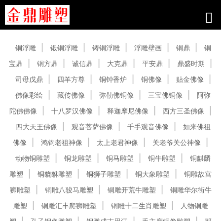
产品中心
铜浮雕
锻铜浮雕
铸铜浮雕
浮雕壁画
铜鼎
铜
宝鼎
铜方鼎
诚信鼎
大克鼎
平安鼎
鼎盛时期
司母戊鼎
四羊方尊
铜钟香炉
铜佛像
贴金佛像
佛像彩绘
藏传佛像
弥勒佛铜像
三宝佛铜像
阿弥
陀佛佛像
十八罗汉佛像
释迦摩尼佛像
西方三圣佛像
四大天王佛像
观音菩萨佛像
千手观音佛像
如来佛祖
佛像
鸿钧老祖神像
太上老君神像
关老爷关公神像
动物铜雕塑
铜龙雕塑
铜马雕塑
铜牛雕塑
铜麒麟
雕塑
铜貔貅雕塑
铜狮子雕塑
铜大象雕塑
铜雕故宫
狮雕塑
铜雕八骏马雕塑
铜雕开荒牛雕塑
铜雕华尔街牛
雕塑
铜雕汇丰爬狮雕塑
铜雕十二生肖雕塑
人物铜雕