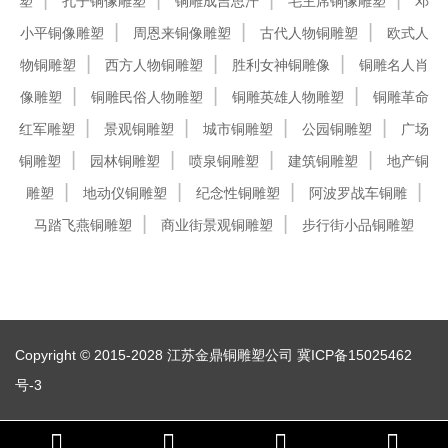
塑
孔子铜像雕塑
铜雕成吉思汗
毛主席铜像雕塑
邓
小平铜像雕塑
周恩来铜像雕塑
古代人物铜雕塑
欧式人
物铜雕塑
西方人物铜雕塑
胜利女神铜雕像
铜雕名人肖
像雕塑
铜雕民俗人物雕塑
铜雕英雄人物雕塑
铜雕革命
红军雕塑
景观铜雕塑
城市铜雕塑
公园铜雕塑
广场
铜雕塑
园林铜雕塑
喷泉铜雕塑
建筑铜雕塑
地产铜
雕塑
地动仪铜雕塑
纪念性铜雕塑
阿波罗战车铜雕
马踏飞燕铜雕塑
商业街景观铜雕塑
步行街小品铜雕塑
Copyright © 2015-2028 江苏金鼎铜雕塑公司
冀ICP备15025462
号-3