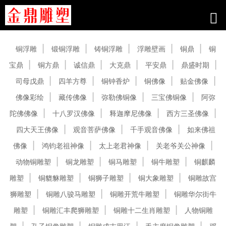
产品中心
铜浮雕
锻铜浮雕
铸铜浮雕
浮雕壁画
铜鼎
铜
宝鼎
铜方鼎
诚信鼎
大克鼎
平安鼎
鼎盛时期
司母戊鼎
四羊方尊
铜钟香炉
铜佛像
贴金佛像
佛像彩绘
藏传佛像
弥勒佛铜像
三宝佛铜像
阿弥
陀佛佛像
十八罗汉佛像
释迦摩尼佛像
西方三圣佛像
四大天王佛像
观音菩萨佛像
千手观音佛像
如来佛祖
佛像
鸿钧老祖神像
太上老君神像
关老爷关公神像
动物铜雕塑
铜龙雕塑
铜马雕塑
铜牛雕塑
铜麒麟
雕塑
铜貔貅雕塑
铜狮子雕塑
铜大象雕塑
铜雕故宫
狮雕塑
铜雕八骏马雕塑
铜雕开荒牛雕塑
铜雕华尔街牛
雕塑
铜雕汇丰爬狮雕塑
铜雕十二生肖雕塑
人物铜雕